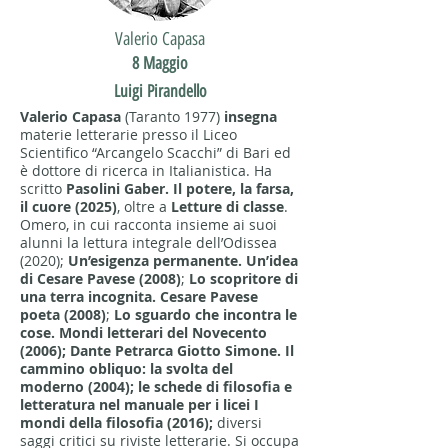
Valerio Capasa
8 Maggio
Luigi Pirandello
Valerio Capasa
(Taranto 1977)
insegna
materie letterarie presso il Liceo
Scientifico “Arcangelo Scacchi” di Bari ed
è dottore di ricerca in Italianistica. Ha
scritto
Pasolini Gaber. Il potere, la farsa,
il cuore (2025)
, oltre a
Letture di classe
.
Omero, in cui racconta insieme ai suoi
alunni la lettura integrale dell’Odissea
(2020);
Un’esigenza permanente. Un’idea
di Cesare Pavese (2008)
;
Lo scopritore di
una terra incognita. Cesare Pavese
poeta (2008)
;
Lo sguardo che incontra le
cose. Mondi letterari del Novecento
(2006); Dante Petrarca Giotto Simone.
Il
cammino obliquo: la svolta del
moderno (2004); le schede di filosofia e
letteratura nel manuale per i licei I
mondi della filosofia (2016);
diversi
saggi critici su riviste letterarie. Si occupa