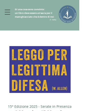
Di una cosa sono convinto:
un libro deve essere un’ascia per il
mare ghiacciato che è dentro di noi
(F. Kafka)
15° Edizione 2025 - Serate in Presenza