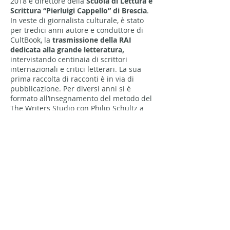
2018 è direttore della
Scuola di Lettura e
Scrittura “Pierluigi Cappello” di Brescia
.
In veste di giornalista culturale, è stato
per tredici anni autore e conduttore di
CultBook, la
trasmissione della RAI
dedicata alla grande letteratura,
intervistando centinaia di scrittori
internazionali e critici letterari. La sua
prima raccolta di racconti è in via di
pubblicazione. Per diversi anni si è
formato all’insegnamento del metodo del
The Writers Studio con Philip Schultz a
New York, Roma e on-line