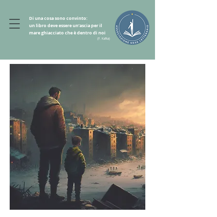
Di una cosa sono convinto:
un libro deve essere un’ascia per il
mare ghiacciato che è dentro di noi
(F. Kafka)