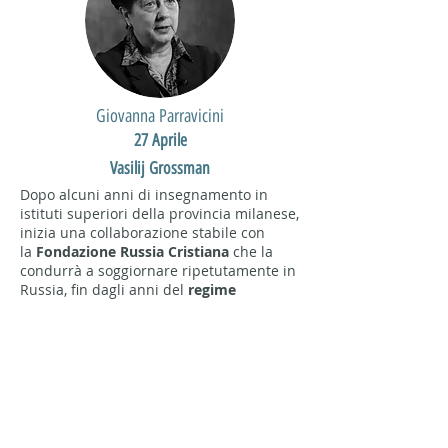
Giovanna Parravicini
27 Aprile
Vasilij Grossman
Dopo alcuni anni di insegnamento in
istituti superiori della provincia milanese,
inizia una collaborazione stabile con
la
Fondazione Russia Cristiana
che la
condurrà a soggiornare ripetutamente in
Russia, fin dagli anni del
regime
sovietico
, e quindi a stabilirsi a
Mosca
dai primi anni ’90.
Oltre a collaborare con varie testate
italiane, in particolare con la rivista
«La
Nuova Europa»
, lavora al Centro
Culturale «Biblioteca dello Spirito» di
Mosca per svilupparne i programmi
culturali. Contemporaneamente tiene